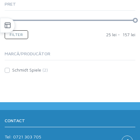
PRET
25
lei
-
157
lei
FILTER
MARCĂ/PRODUCĂTOR
Schmidt Spiele
(2)
CONTACT
Tel:
0721 303 705