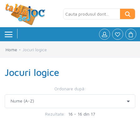
Home
Jocuri logice
Board games
»
Jocuri logice
Jocuri logice
»
Petreceri si Aniversari
»
Ordonare după:
Puzzle
»
Rezultate:
16 - 16 din 17
Accesorii
»