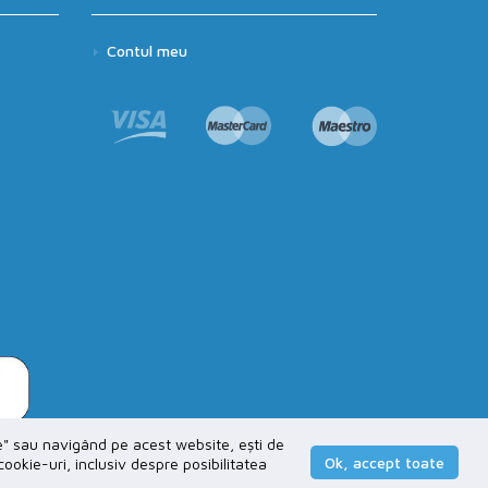
Contul meu
e" sau navigând pe acest website, ești de
Ok, accept toate
okie-uri, inclusiv despre posibilitatea