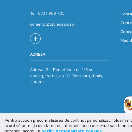
Tel:
0721 303 705
Conta
Cum 
comenzi@tabladejoc.ro
Cum p
Mod de
ADRESA
Adresa:
Str. Demetriade nr. 1/3 sc.
Analog, Parter, ap. 13 Timisoara, Timis,
300261
Pentru scopuri precum afișarea de conținut personalizat, folosim mo
acord să permiți colectarea de informații prin cookie-uri sau tehnolo
Copyright © 2026 TablaDeJoc. Toate drepturile rezer
retragerii acordului.
Setări personalizate cookies
.