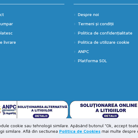
ct
Despre noi
cumpar
Termeni și condiții
latesc
Politica de confidențialitate
 livrare
Politica de utilizare cookie
ANPC
Platforma SOL
dule cookie sau tehnologii similare. Apăsând butonul "Ok, accept toat
gii similare. Află din sectiunea
Politica de Cookies
mai multe despre co
vate. Powered by
SeliStore