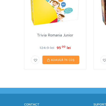
Trivia Romania Junior
00
124.9 lei
95
lei
ADAUGĂ ÎN COȘ
CONTACT
SUPORT