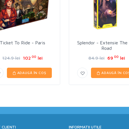
Ticket To Ride - Paris
Splendor - Extensie The 
Road
00
00
124.9 lei
102
lei
84.9 lei
69
lei
ADAUGĂ ÎN COȘ
ADAUGĂ ÎN CO
 CLIENTI
INFORMATII UTILE