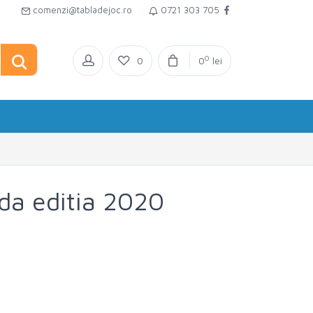
comenzi@tabladejoc.ro
0721 303 705
0
0
0
lei
da editia 2020