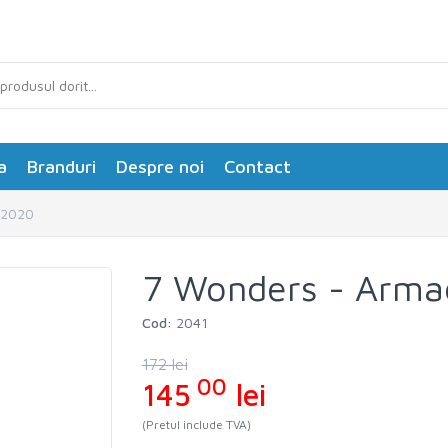
a
Branduri
Despre noi
Contact
 2020
7 Wonders - Arma
Cod:
2041
172 lei
00
145
lei
(Pretul include TVA)