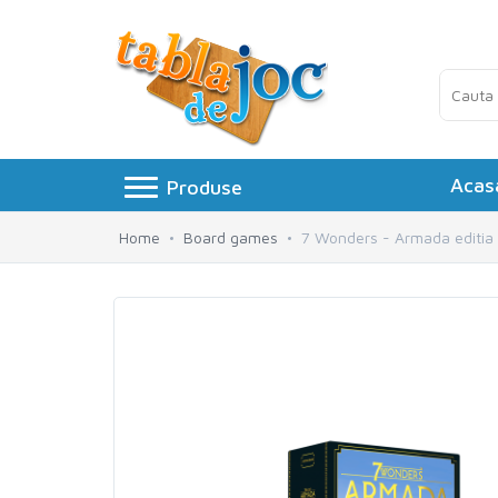
Acas
Produse
Toggle navigation
Board games
»
Home
Board games
7 Wonders - Armada editia
Jocuri logice
»
Petreceri si Aniversari
»
Puzzle
»
Accesorii
»