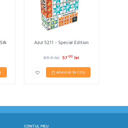
Silk
Azul 5211 - Special Edition
00
69.9 lei
57
lei
Ș
ADAUGĂ ÎN COȘ
CONTUL MEU