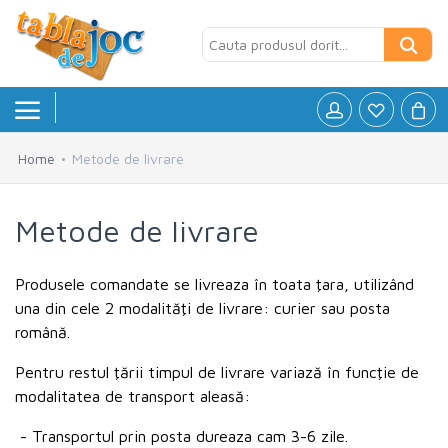
Home
Metode de livrare
Board games
»
Metode de livrare
Jocuri logice
»
Petreceri si Aniversari
»
Produsele comandate se livreaza în toata ţara, utilizând
una din cele 2 modalităţi de livrare: curier sau posta
Puzzle
»
română.
Accesorii
»
Pentru restul ţării timpul de livrare variază în funcţie de
modalitatea de transport aleasă:
- Transportul prin posta dureaza cam 3-6 zile.