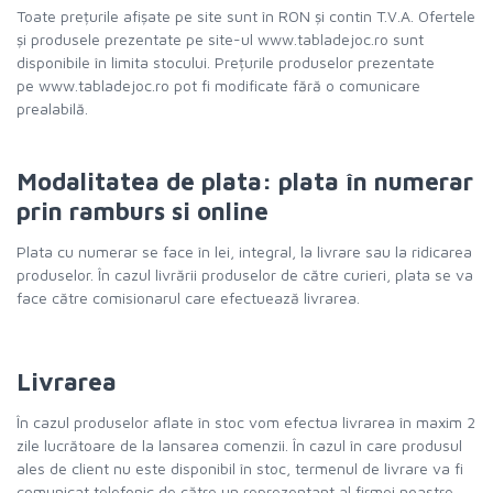
Toate prețurile afișate pe site sunt în RON și contin T.V.A. Ofertele
și produsele prezentate pe site-ul www.tabladejoc.ro sunt
disponibile în limita stocului. Prețurile produselor prezentate
pe www.tabladejoc.ro pot fi modificate fără o comunicare
prealabilă.
Modalitatea de plata: plata în numerar
prin ramburs si online
Plata cu numerar se face în lei, integral, la livrare sau la ridicarea
produselor. În cazul livrării produselor de către curieri, plata se va
face către comisionarul care efectuează livrarea.
Livrarea
În cazul produselor aflate în stoc vom efectua livrarea în maxim 2
zile lucrătoare de la lansarea comenzii. În cazul în care produsul
ales de client nu este disponibil în stoc, termenul de livrare va fi
comunicat telefonic de către un reprezentant al firmei noastre.