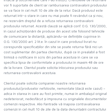
vor fi suportate de client iar rambursarea contravalorii produsului
se va face în cel mult 10 de zile de la retur. Dacă produsul este
returnat într-o stare în care nu mai poate fi revândut ca și nou,
ne rezervăm dreptul de a refuza returnarea contravalorii
produsului returnat. Acestă clauză se aplică conf. O.G. 130/2000,
în cazul achiziționării de produse din acest site folosind tehnicile
de comunicare la distanță, aplicându-se definițiile cuprinse în
O.G. 130/2000 art. 2 lit.e. În cazul în care produsul livrat nu
corespunde specificațiilor din site se poate returna fără nici un
cost suplimentar din partea clientului, după ce în prealabil a fost
trimisă o notificare în scris din partea acestuia în care se va
specifica lipsa de conformitate a produsului în maxim 48 de ore
de la livrare. Clientul poate solicita înlocuirea produsului sau
returnarea contravalorii acestuia.
Clientul poate solicita companiei noastre returnarea
produsului/produselor nefolosite, nemontate (dacă este cazul) –
adica în starea în care au fost primite, numai în ambalajul original
nedeteriorat, nedesfăcut și împreuna cu originalele documentelor
comenzii respective. Alio Fantrade vă înapoia contravaloarea
comenzii în cel mult 10 de zile de la data denuntaării contractului