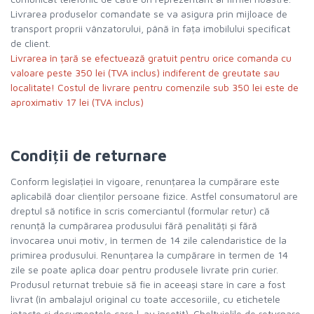
Livrarea produselor comandate se va asigura prin mijloace de
transport proprii vânzatorului, până în fața imobilului specificat
de client.
Livrarea în țară se efectuează gratuit pentru orice comanda cu
valoare peste 350 lei (TVA inclus) indiferent de greutate sau
localitate! Costul de livrare pentru comenzile sub 350 lei este de
aproximativ 17 lei (TVA inclus)
Condiții de returnare
Conform legislației în vigoare, renunțarea la cumpărare este
aplicabilă doar clienților persoane fizice. Astfel consumatorul are
dreptul să notifice în scris comerciantul (formular retur) că
renunță la cumpărarea produsului fără penalități și fără
învocarea unui motiv, în termen de 14 zile calendaristice de la
primirea produsului. Renunțarea la cumpărare în termen de 14
zile se poate aplica doar pentru produsele livrate prin curier.
Produsul returnat trebuie să fie in aceeași stare în care a fost
livrat (în ambalajul original cu toate accesoriile, cu etichetele
intacte și documentele care l-au însoțit). Cheltuielile de returnare