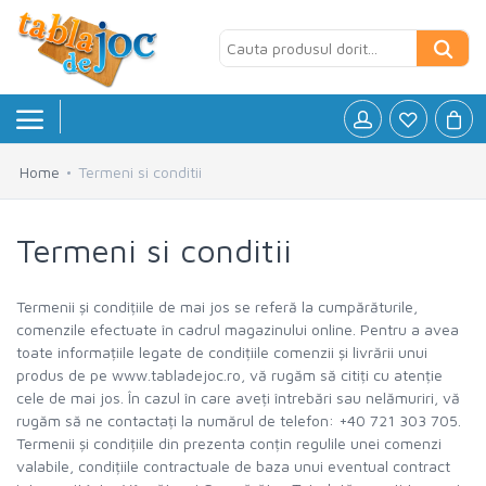
Home
Termeni si conditii
Board games
»
Termeni si conditii
Jocuri logice
»
Petreceri si Aniversari
»
Termenii și condițiile de mai jos se referă la cumpărăturile,
comenzile efectuate în cadrul magazinului online. Pentru a avea
Puzzle
»
toate informațiile legate de condițiile comenzii și livrării unui
produs de pe www.tabladejoc.ro, vă rugăm să citiți cu atenție
cele de mai jos. În cazul în care aveți întrebări sau nelămuriri, vă
Accesorii
»
rugăm să ne contactați la numărul de telefon: +40 721 303 705.
Termenii și condițiile din prezenta conțin regulile unei comenzi
valabile, condițiile contractuale de baza unui eventual contract