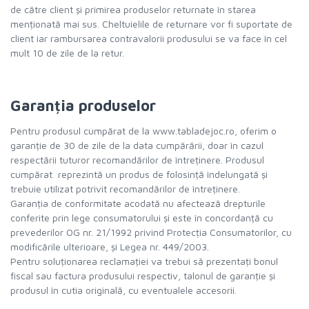
de către client și primirea produselor returnate în starea
menționată mai sus. Cheltuielile de returnare vor fi suportate de
client iar rambursarea contravalorii produsului se va face în cel
mult 10 de zile de la retur.
Garanția produselor
Pentru produsul cumpărat de la www.tabladejoc.ro, oferim o
garanție de 30 de zile de la data cumpărării, doar în cazul
respectării tuturor recomandărilor de întreținere. Produsul
cumpărat reprezintă un produs de folosință îndelungată și
trebuie utilizat potrivit recomandărilor de întreținere.
Garanția de conformitate acodată nu afectează drepturile
conferite prin lege consumatorului și este în concordanță cu
prevederilor OG nr. 21/1992 privind Protecția Consumatorilor, cu
modificările ulterioare, și Legea nr. 449/2003.
Pentru soluționarea reclamației va trebui să prezentați bonul
fiscal sau factura produsului respectiv, talonul de garanție și
produsul în cutia originală, cu eventualele accesorii.