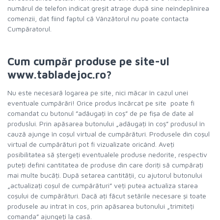
numărul de telefon indicat greșit atrage după sine neîndeplinirea
comenzii, dat fiind faptul că Vânzătorul nu poate contacta
Cumpăratorul.
Cum cumpăr produse pe site-ul
www.tabladejoc.ro?
Nu este necesară logarea pe site, nici măcar în cazul unei
eventuale cumpărări! Orice produs încărcat pe site poate fi
comandat cu butonul ”adăugați în coș” de pe fișa de date al
produslui. Prin apăsarea butonului „adăugați în coș” produsul în
cauză ajunge în coșul virtual de cumpărături. Produsele din coșul
virtual de cumpărături pot fi vizualizate oricând. Aveți
posibilitatea să ștergeți eventualele produse nedorite, respectiv
puteți defini cantitatea de produse din care doriți să cumpărați
mai multe bucăți. După setarea cantității, cu ajutorul butonului
„actualizați coșul de cumpărături” veți putea actualiza starea
coșului de cumpărături. Dacă ați făcut setările necesare și toate
produsele au intrat în cos, prin apăsarea butonului „trimiteți
comanda” ajungeți la casă.