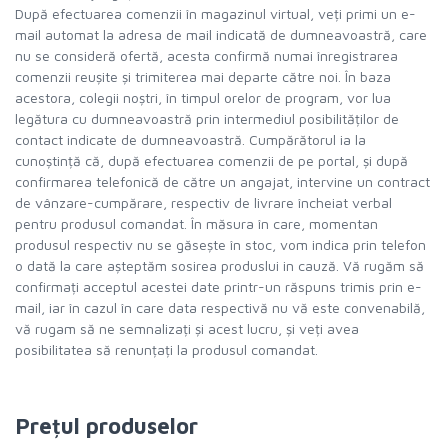
După efectuarea comenzii în magazinul virtual, veți primi un e-
mail automat la adresa de mail indicată de dumneavoastră, care
nu se consideră ofertă, acesta confirmă numai înregistrarea
comenzii reușite și trimiterea mai departe către noi. În baza
acestora, colegii noștri, în timpul orelor de program, vor lua
legătura cu dumneavoastră prin intermediul posibilităților de
contact indicate de dumneavoastră. Cumpărătorul ia la
cunoștință că, după efectuarea comenzii de pe portal, și după
confirmarea telefonică de către un angajat, intervine un contract
de vânzare-cumpărare, respectiv de livrare încheiat verbal
pentru produsul comandat. În măsura în care, momentan
produsul respectiv nu se găsește în stoc, vom indica prin telefon
o dată la care așteptăm sosirea produslui in cauză. Vă rugăm să
confirmați acceptul acestei date printr-un răspuns trimis prin e-
mail, iar în cazul în care data respectivă nu vă este convenabilă,
vă rugam să ne semnalizați și acest lucru, și veți avea
posibilitatea să renunțați la produsul comandat.
Prețul produselor