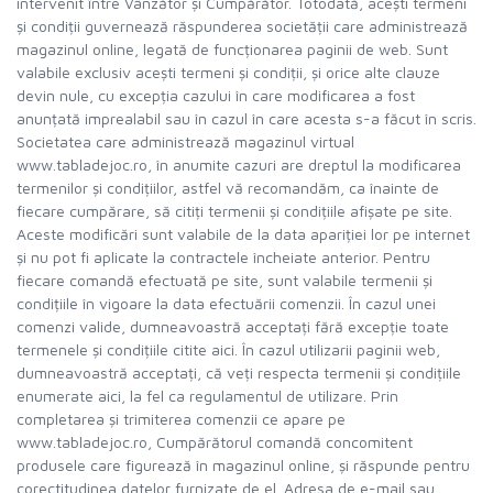
intervenit între Vânzător și Cumpărător. Totodată, acești termeni
și condiții guvernează răspunderea societății care administrează
magazinul online, legată de funcționarea paginii de web. Sunt
valabile exclusiv acești termeni și condiții, și orice alte clauze
devin nule, cu excepția cazului în care modificarea a fost
anunțată imprealabil sau în cazul în care acesta s-a făcut în scris.
Societatea care administrează magazinul virtual
www.tabladejoc.ro, în anumite cazuri are dreptul la modificarea
termenilor și condițiilor, astfel vă recomandăm, ca înainte de
fiecare cumpărare, să citiți termenii și condițiile afișate pe site.
Aceste modificări sunt valabile de la data apariției lor pe internet
și nu pot fi aplicate la contractele încheiate anterior. Pentru
fiecare comandă efectuată pe site, sunt valabile termenii și
condițiile în vigoare la data efectuării comenzii. În cazul unei
comenzi valide, dumneavoastră acceptați fără excepție toate
termenele și condițiile citite aici. În cazul utilizarii paginii web,
dumneavoastră acceptați, că veți respecta termenii și condițiile
enumerate aici, la fel ca regulamentul de utilizare. Prin
completarea și trimiterea comenzii ce apare pe
www.tabladejoc.ro, Cumpărătorul comandă concomitent
produsele care figurează în magazinul online, și răspunde pentru
corectitudinea datelor furnizate de el. Adresa de e-mail sau