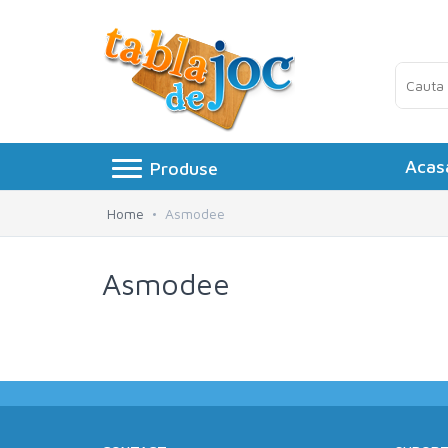
Acas
Produse
Toggle navigation
Board games
»
Home
Asmodee
Jocuri logice
»
Asmodee
Petreceri si Aniversari
»
Puzzle
»
Accesorii
»