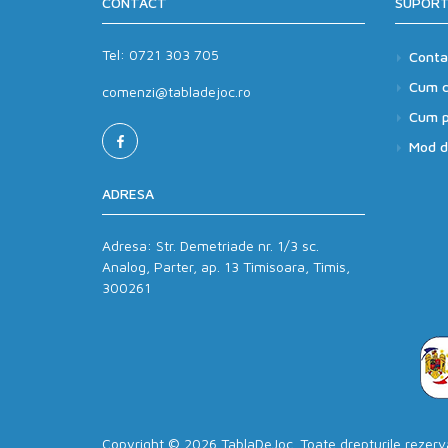
CONTACT
SUPORT
Tel:
0721 303 705
Conta
Cum 
comenzi@tabladejoc.ro
Cum p
Mod de
ADRESA
Adresa:
Str. Demetriade nr. 1/3 sc.
Analog, Parter, ap. 13 Timisoara, Timis,
300261
Copyright © 2026 TablaDeJoc. Toate drepturile rezer