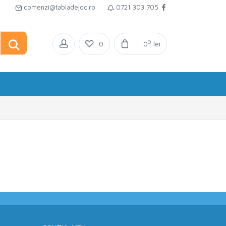
comenzi@tabladejoc.ro
0721 303 705
0
0
0
lei