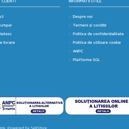
 CLIENTI
INFORMATII UTILE
ct
Despre noi
cumpar
Termeni și condiții
latesc
Politica de confidențialitate
 livrare
Politica de utilizare cookie
ANPC
Platforma SOL
vate. Powered by
SeliStore