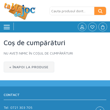
Coș de cumpărături
Board games
»
NU AVEȚI NIMIC ÎN COȘUL DE CUMPĂRĂTURI
Jocuri logice
»
Petreceri si Aniversari
»
« ÎNAPOI LA PRODUSE
Puzzle
»
Accesorii
»
CONTACT
Tel:
0721 303 705