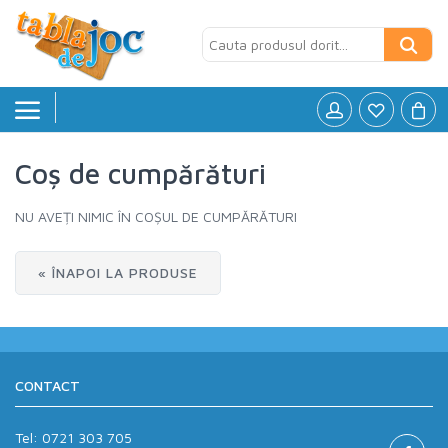
Coș de cumpărături
Board games
»
NU AVEȚI NIMIC ÎN COȘUL DE CUMPĂRĂTURI
Jocuri logice
»
Petreceri si Aniversari
»
« ÎNAPOI LA PRODUSE
Puzzle
»
Accesorii
»
CONTACT
Tel:
0721 303 705