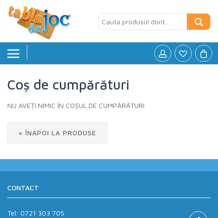
Coș de cumpărături
Board games
»
NU AVEȚI NIMIC ÎN COȘUL DE CUMPĂRĂTURI
Jocuri logice
»
Petreceri si Aniversari
»
« ÎNAPOI LA PRODUSE
Puzzle
»
Accesorii
»
CONTACT
Tel:
0721 303 705