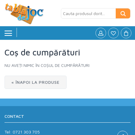
Coș de cumpărături
Board games
»
NU AVEȚI NIMIC ÎN COȘUL DE CUMPĂRĂTURI
Jocuri logice
»
Petreceri si Aniversari
»
« ÎNAPOI LA PRODUSE
Puzzle
»
Accesorii
»
CONTACT
Tel:
0721 303 705