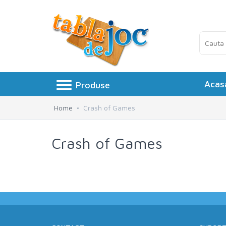
Acas
Produse
Toggle navigation
Board games
»
Home
Crash of Games
Jocuri logice
»
Crash of Games
Petreceri si Aniversari
»
Puzzle
»
Accesorii
»