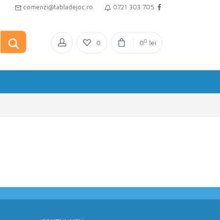
comenzi@tabladejoc.ro
0721 303 705
0
0
0
lei