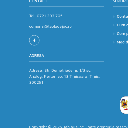
CONTACT
SUPORT
Tel:
0721 303 705
Conta
Cum 
comenzi@tabladejoc.ro
Cum p
Mod de
ADRESA
Adresa:
Str. Demetriade nr. 1/3 sc.
Analog, Parter, ap. 13 Timisoara, Timis,
300261
Copyright © 2026 TablaDeJoc. Toate drepturile rezer