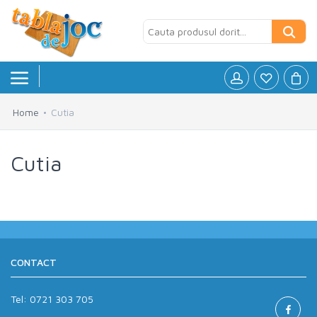
Home
Cutia
Board games
»
Cutia
Jocuri logice
»
Petreceri si Aniversari
»
Puzzle
»
Accesorii
»
CONTACT
Tel:
0721 303 705