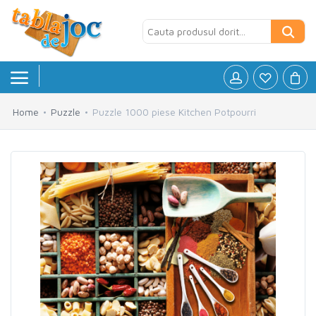
Home
Puzzle
Puzzle 1000 piese Kitchen Potpourri
Board games
»
Jocuri logice
»
Petreceri si Aniversari
»
Puzzle
»
Accesorii
»