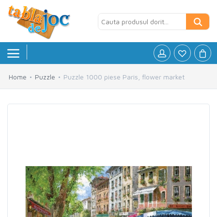
Home
Puzzle
Puzzle 1000 piese Paris, flower market
Board games
»
Jocuri logice
»
Petreceri si Aniversari
»
Puzzle
»
Accesorii
»