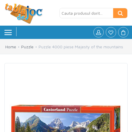
Home
Puzzle
Puzzle 4000 piese Majesty of the mountains
Board games
»
Jocuri logice
»
Petreceri si Aniversari
»
Puzzle
»
Accesorii
»