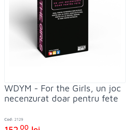
WDYM - For the Girls, un joc
necenzurat doar pentru fete
Cod:
2129
00
152
lei